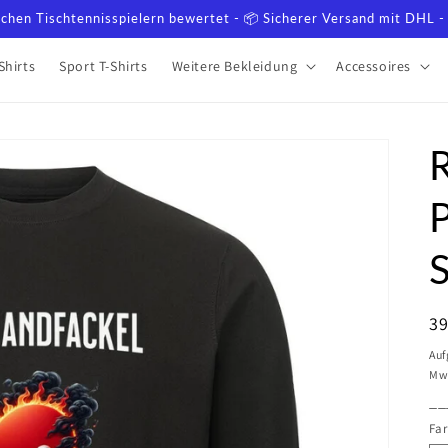
lichen Tischtennisspielern bewertet - 📦 Sicherer Versand mit DHL - 
Shirts
Sport T-Shirts
Weitere Bekleidung
Accessoires
N
39
Pr
Auf
Mws
__
Fa