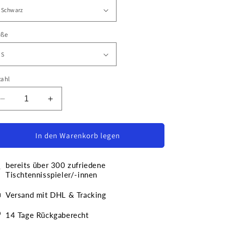
öße
zahl
Verringere
Erhöhe
die
die
Menge
Menge
für
für
In den Warenkorb legen
Rückhandfackel
Rückhandfackel
Premium
Premium
bereits über 300 zufriedene
Sweatshirt
Sweatshirt
Tischtennisspieler/-innen
Versand mit DHL & Tracking
14 Tage Rückgaberecht