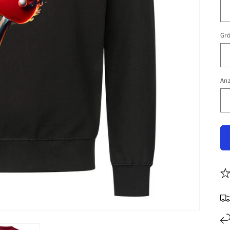
Gr
An