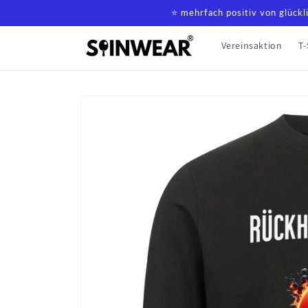
Direkt
⭐️ mehrfach positiv von glück
zum
Inhalt
Vereinsaktion
T-
Zu
Produktinformationen
springen